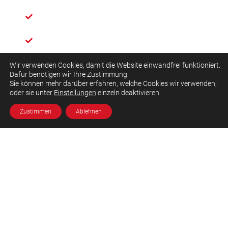
Leistungsdiagnostik auf dem eigenen Fahrrad
MTB, Rennrad, Enduro… Alle Fahrradarten sind bei
uns möglich
Exakte Ergebnisse durch die Verwendung Ihres
Wir verwenden Cookies, damit die Website einwandfrei funktioniert.
Dafür benötigen wir Ihre Zustimmung.
eigenen Wettkampfmaterials
Sie können mehr darüber erfahren, welche Cookies wir verwenden,
oder sie unter
Einstellungen
einzeln deaktivieren.
Zustimmen
Ablehnen
Beste Ergebnisse, um Ihr Training
optimal zu gestalten
Ausgabe der gemessenen und nicht nur
berechneten Trainingsbereiche